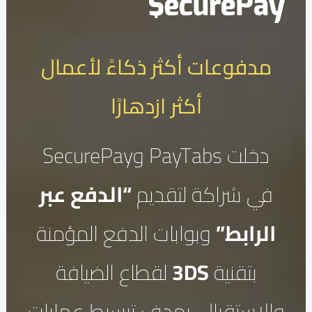
مدفوعات أكثر ذكاءً لأعمال
أكثر ازدهارًا
دخلت PayTabs وSecurePay
في شراكة لتقديم
“الدفع عبر
الرابط”
وبوابات الدفع المؤمنة
بتقنية
3DS
لقطاع الضيافة
والاستقبال، بهدف تبسيط عمليات