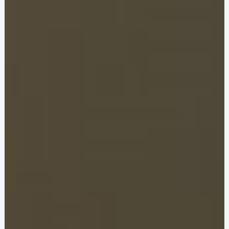
الوثائق والإرشادات
تكاملات واجهة برمجة التطبيقات
تكاملات حزمة تطوير البرامج
منتدى المجموعة
الشركة
القوة
قصتنا
الشراكات
غرفة الأخبار
مدونة PayTabs
الوظائف
اتصل بنا