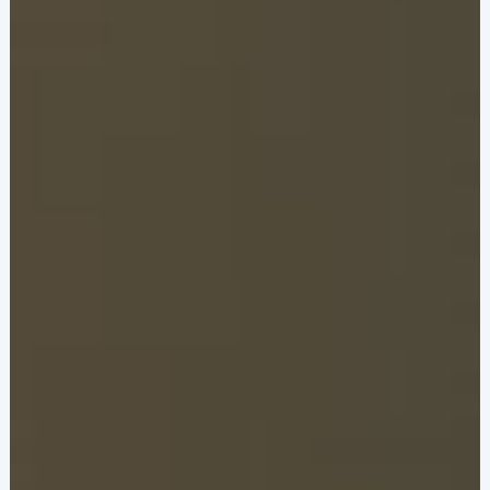
نظام التحويل للاستحواذ البنكي
وحدة التحكم في أجهزة الصراف الآلي
إدارة أجهزة نقاط البيع
منصة إصدار PayTabs
الحلول
التوسع
حلول الدفع
العلامة البيضاء
مجموعة خدمات الاستشارات من PayTabs
المطورون
التكامل