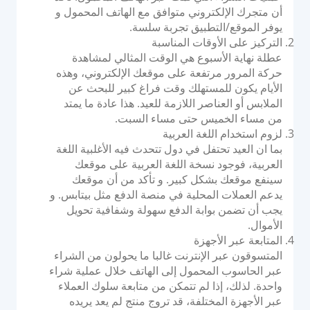
أن متجرك الإلكتروني متوافق مع الهاتف المحمول و
الوثائق والإرشادات
يوفر الموقع/التطبيق تجربة سلسة.
تكاملات واجهة برمجة التطبيقات
التركيز على الأوقات المناسبة
عطلة نهاية الأسبوع هي الوقت المثالي لمشاهدة
تكاملات حزمة تطوير البرامج
حركة المرور مرتفعة على موقعك الإلكتروني، وهذه
منتدى المجموعة
الأيام يكون للمستهلك وقت فراغ كبير للبحث عن
الملابس أو العناصر اللازمة للعيد. هذا عادة ما يمتد
من مساء الخميس حتى مساء السبت.
الشركة
لزوم استخدام اللغة العربية
بما ان العيد تحتفل في دول تتحدث فيه الأغلبية اللغة
القوة
العربية، فوجود نسخة اللغة العربية على موقعك
سينفع موقعك بشكل كبير. و تأكد من أن موقعك
قصتنا
يدعم العملات المحلية في منصة الدفع مثل بيتابس. و
يجب أن تضمن بوابة الدفع سهولة وشفافية تحويل
الشراكات
الأموال.
غرفة الأخبار
المتابعة عبر الأجهزة
مدونة PayTabs
المتسوقون عبر الإنترنت غالبا ما يحولون من الشراء
عبر الحاسوب المحمول إلى الهاتف خلال عملية شراء
الوظائف
واحدة. لذلك، إذا لم تتمكن من متابعة سلوك العملاء
اتصل بنا
عبر الأجهزة المختلفة، قد تروج منتج لم يعد يريده