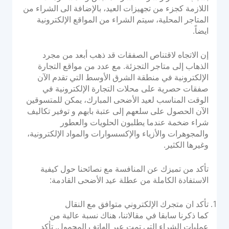
نظام التحويل للاستحواذ البنكي
اللازمة كجزء من تجهيزات العيد، بالإضافة الى الشراء من
المتاجر المحلية، سيتم الشراء من المواقع الإلكترونية
وحدة التحكم في أجهزة الصراف الآلي
ايضاً.
إدارة أجهزة نقاط البيع
منصة إصدار PayTabs
إن الاتجاه لاقتناص الصفقات قد ذهب أبعد من مجرد
الذهاب إلى متاجر التجزئة. مع عدد من مواقع التجارة
الإلكترونية في منطقة الشرق الأوسط التي تقدم الآن
الحلول
صفقات حصرية على محلات التجارة الإلكترونية في
الوقت المناسب لعيد الأضحى المبارك، يمكن للمتسوقين
التوسع
الآن الحصول على سلعهم إلى عتبة بابهم و توفير تكاليف
شراء ضخمة عندما يطلبون الحلويات والعطور
حلول الدفع
والمجوهرات والأزياء والإكسسوارات والمواد الإلكترونية،
وغيرها الكثير.
العلامة البيضاء
مجموعة خدمات الاستشارات من PayTabs
تأكد من تميزك عن المنافسة مع نصائحنا حول كيفية
الاستفادة الكاملة من عطلة عيد الأضحى القادمة:
المطورون
تأكد ان متجرك الإلكتروني متوافق مع النقال
كما ذكرنا سابقا في مقالاتنا، هناك نسبة عالية من
التكامل
عمليات الشراء التي تمت عبر الهاتف المحمول. تأكد