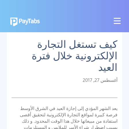
المنتجات
كيف تستغل التجارة
النمو
الإلكترونية خلال فترة
تطبيق بايمز الشامل
العيد
التوسع
منصة تنظيم المدفوعات
P
أغسطس 27, 2017
o
نقاط البيع اللاتلامسية
s
منصة تنظيم العمليات البنكية
t
e
يعد الشهر المؤدي إلى إجازة العيد في الشرق الأوسط
الربط
d
فرصة كبيرة لمواقع التجارة الإلكترونية لتحقيق أقصى
o
استفادة من مبيعاتها خلال هذا الوقت المحدود. و ذلك
نظام الدفع الوطني
n
بسبب اضطرار شراء الأسر للملابس و المستلزمات