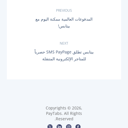
ت
PREVIOUS
P
المدفوعات العالمية ممكنة اليوم مع
ص
R
بيتابس!
E
فّ
V
I
O
NEXT
ح
U
N
بيتابس تطلق SMS PayPage حصرياً
S
ا
E
P
للمتاجر الإلكترونية المتنقلة
X
O
T
ل
S
P
T
O
:
م
S
T
ق
:
ا
Copyrights © 2026,
ل
PayTabs. All Rights
Reserved.
ا