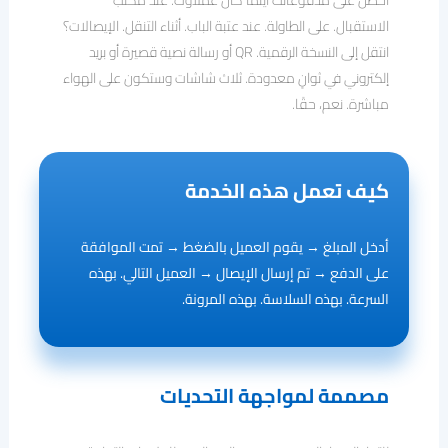
احصل على مدفوعاتك أينما كان عملاؤك. عند مكتب
الاستقبال. على الطاولة. عند عتبة الباب. أثناء التنقل. الإيصالات؟
انتقل إلى النسخة الرقمية. QR أو رسالة نصية قصيرة أو بريد
إلكتروني في ثوانٍ معدودة. ثلاث شاشات وستكون على الهواء
مباشرة. نعم، حقًا.
كيف تعمل هذه الخدمة
أدخل المبلغ → يقوم العميل بالضغط → تمت الموافقة
على الدفع → تم إرسال الإيصال → العميل التالي. بهذه
السرعة. بهذه السلاسة. بهذه المرونة.
مصممة لمواجهة التحديات