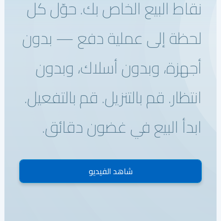
نقاط البيع الخاص بك. حوّل كل
نظام التحويل للاستحواذ البنكي
وحدة التحكم في أجهزة الصراف الآلي
لحظة إلى عملية دفع — بدون
إدارة أجهزة نقاط البيع
منصة إصدار PayTabs
أجهزة، وبدون أسلاك، وبدون
الحلول
انتظار. قم بالتنزيل. قم بالتفعيل.
التوسع
ابدأ البيع في غضون دقائق.
حلول الدفع
العلامة البيضاء
مجموعة خدمات الاستشارات من PayTabs
شاهد الفيديو
المطورون
التكامل