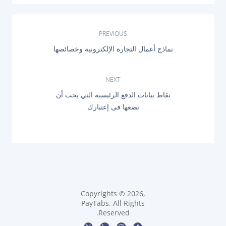
ت
PREVIOUS
P
نماذج أعمال التجارة الإلكترونية وخصائصها
ص
R
E
فّ
V
NEXT
I
O
ح
N
نقاط بيانات الدفع الرئيسية التي يجب أن
U
E
تضعها فى إعتبارك
S
X
ا
P
T
O
P
ل
S
O
T
S
:
م
T
:
ق
ا
Copyrights © 2026,
PayTabs. All Rights
Reserved.
ل