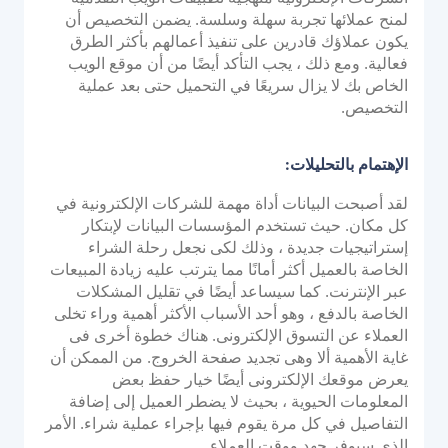
لمنح عملائها تجربة سهلة وسلسة. يضمن التخصيص أن
الوثائق والإرشادات
يكون عملاؤك قادرين على تنفيذ أعمالهم بأكثر الطرق
تكاملات واجهة برمجة التطبيقات
فعالية. ومع ذلك ، يجب التأكد أيضًا من أن موقع الويب
الخاص بك لا يزال سريعًا في التحميل حتى بعد عملية
تكاملات حزمة تطوير البرامج
التخصيص.
منتدى المجموعة
الإهتمام بالتحليلات:
الشركة
لقد أصبحت البيانات أداة مهمة للشركات الإلكترونية في
كل مكان. حيث تستخدم المؤسسات البيانات لإبتكار
القوة
إستراتيجيات جديدة ، وذلك لكى نجعل رحلة الشراء
الخاصة بالعميل أكثر أمانًا مما يترتب عليه زيادة المبيعات
قصتنا
عبر الإنترنت. كما سيساعد أيضًا في تقليل المشكلات
الشراكات
الخاصة بالدفع ، وهو أحد الأسباب الأكثر أهمية وراء تخلى
غرفة الأخبار
العملاء عن التسوق الإلكترونى. هناك خطوة أخرى فى
غاية الأهمية ألا وهى تجديد صفحة الخروج. من الممكن أن
مدونة PayTabs
يعرض موقعك الإلكترونى أيضًا خيار حفظ بعض
الوظائف
المعلومات الحيوية ، بحيث لا يضطر العميل إلى إضافة
التفاصيل في كل مرة يقوم فيها بإجراء عملية شراء. الأمر
اتصل بنا
الذى سيوفر جهد ووقت العملاء.