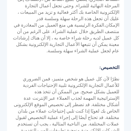
نظام التحويل للاستحواذ البنكي
المرحلة النهائية للشراء. وحتى تجعل أعمال التجارة
الإلكترونية الخاصة بك أكثر فعالية و تزيد من المبيعات ،
وحدة التحكم في أجهزة الصراف الآلي
عليك أن تجعل هذه الرحلة سهلة وسلسة قدر
إدارة أجهزة نقاط البيع
الإمكان.الفكرة الرئيسية هي منع العميل من المغادرة في
منصة إصدار PayTabs
منتصف الطريق خلال عملية الشراء. على الرغم من أن
كل عميل لديه رحلة شراء خاصة به ، إلا أن هناك إرشادات
معينة يمكن أن تتبعها الأعمال التجارية الإلكترونية بشكل
الحلول
عام لجعل عملية الشراء سهلة وسلسة.
التوسع
التخصيص:
حلول الدفع
نظرًا لأن كل عميل هو شخص متميز، فمن الضروري
العلامة البيضاء
للأعمال التجارية الإلكترونية تلبية الإحتياجات الفردية
للعميل بشكل صحيح. من الممكن أن تتخذ هذه
مجموعة خدمات الاستشارات من PayTabs
الإستراتيجية المهمة لجذب العملاء عبر الإنترنت عدة
أشكال مختلفة. قد تضطر إلى تخصيص الموقع الإلكترونى
الخاص بك لغويًا إذا كنت تلبي إحتياجات عملاء من بلدان
المطورون
مختلفة. قد تحتاج أيضًا إلى إجراء عملية التخصيص لقبول
عملات المختلفة. من الناحية المثالية ، يجب أن تستخدم
التكامل
الشركات الإلكترونية منهجية تطبيقات الويب التقدمية