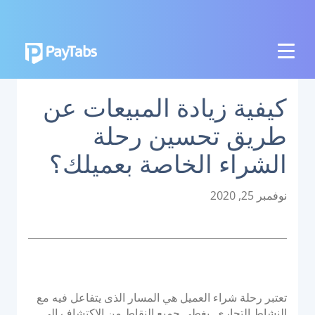
المنتجات
كيفية زيادة المبيعات عن
النمو
طريق تحسين رحلة
تطبيق بايمز الشامل
الشراء الخاصة بعميلك؟
التوسع
منصة تنظيم المدفوعات
P
نوفمبر 25, 2020
o
نقاط البيع اللاتلامسية
s
منصة تنظيم العمليات البنكية
t
e
الربط
d
o
تعتبر رحلة شراء العميل هي المسار الذى يتفاعل فيه مع
نظام الدفع الوطني
n
النشاط التجاري. يغطي جميع النقاط من الإكتشاف إلى