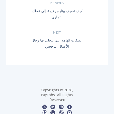
ت
PREVIOUS
P
كيف تضيف بيتابس قيمة إلى عملك
ص
R
التجاري
E
فّ
V
I
O
NEXT
ح
U
N
الصفات الهامة التي يتحلى بها رجال
S
ا
E
P
الأعمال الناجحين
X
O
T
ل
S
P
T
O
:
م
S
T
ق
:
ا
Copyrights © 2026,
ل
PayTabs. All Rights
Reserved.
ا