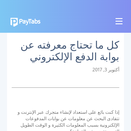
المنتجات
كل ما تحتاج معرفته عن
النمو
بوابة الدفع الإلكتروني
تطبيق بايمز الشامل
التوسع
P
أكتوبر 3, 2017
o
منصة تنظيم المدفوعات
s
t
نقاط البيع اللاتلامسية
e
منصة تنظيم العمليات البنكية
d
o
إذا كنت بائع على استعداد لإنشاء متجرك عبر الإنترنت و
الربط
n
تتفادى البحث عن معلومات عن بوابات المدفوعات
الإلكترونية بسبب المعلومات الكثيرة و الوقت الطويل
نظام الدفع الوطني