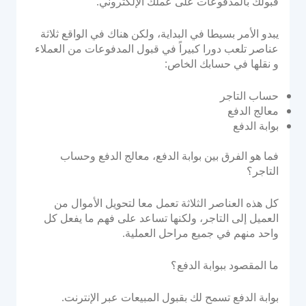
قبولك بالمدفوعات على عملك الإلكتروني.
الوثائق والإرشادات
يبدو الأمر بسيطا في البداية، ولكن هناك في الواقع ثلاثة
تكاملات واجهة برمجة التطبيقات
عناصر تلعب دورا كبيراً في قبول المدفوعات من العملاء
تكاملات حزمة تطوير البرامج
و نقلها في حسابك الخاص:
منتدى المجموعة
حساب التاجر
معالج الدفع
الشركة
بوابة الدفع
فما هو الفرق بين بوابة الدفع، معالج الدفع وحساب
القوة
التاجر؟
قصتنا
كل هذه العناصر الثلاثة تعمل معا لتحويل الأموال من
الشراكات
العميل إلى التاجر، ولكنها تساعد على فهم ما يفعل كل
غرفة الأخبار
واحد منهم في جميع مراحل العملية.
مدونة PayTabs
ما المقصود ببوابة الدفع؟
الوظائف
اتصل بنا
بوابة الدفع تسمح لك بقبول المبيعات عبر الإنترنت.