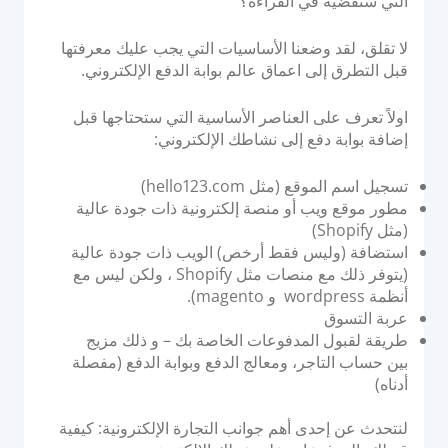
التي ستقضيه في القراءة؟
نظام التحويل للاستحواذ البنكي
وحدة التحكم في أجهزة الصراف الآلي
لا تقلق، لقد وضعنا الأساسيات التي يجب عليك معرفتها
قبل التطرق إلى اعماق عالم بوابة الدفع الإلكتروني.
إدارة أجهزة نقاط البيع
منصة إصدار PayTabs
اولاً تعرف على العناصر الأساسية التي ستحتاجها قبل
إضافة بوابة دفع إلى نشاطك الإلكتروني:
الحلول
تسجيل اسم الموقع (مثل hello123.com)
مطور موقع ويب أو منصة إلكترونية ذات جودة عالية
التوسع
(مثل Shopify)
استضافة (وليس فقط أرخص) الويب ذات جودة عالية
حلول الدفع
(يتوفر ذلك مع منصات مثل Shopify ، ولكن ليس مع
العلامة البيضاء
أنظمة wordpress و magento).
عربة التسوق
مجموعة خدمات الاستشارات من PayTabs
طريقة لقبول المدفوعات الخاصة بك – و ذلك مزيج
بين حساب التاجر، ومعالج الدفع وبوابة الدفع (مفصلة
المطورون
أدناه)
لنتحدث عن إحدى أهم جوانب التجارة الإلكترونية: كيفية
التكامل