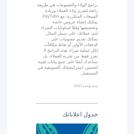
نظام التحويل للاستحواذ البنكي
برامج الولاء والخصومات هي طريقة
رائعة لتعزيز ولاء العملاء وزيادة
وحدة التحكم في أجهزة الصراف الآلي
المبيعات المتكررة. مع PayTabs،
إدارة أجهزة نقاط البيع
يمكنك إنشاء عروض خاصة
وتخصيصها وفقًا لسلوكيات الشراء
منصة إصدار PayTabs
لدى عملائك. على سبيل المثال،
يمكنك تقديم خصومات على
الدفعات الأولى أو نقاط مكافآت
الحلول
لكل عملية شراء. هذه البرامج لا
تعزز فقط من تجربة العملاء، بل
تساعدك أيضًا على جمع بيانات قيمة
التوسع
لتحسين استراتيجياتك التسويقية في
المستقبل.
حلول الدفع
سنة واحدة AGO
العلامة البيضاء
مجموعة خدمات الاستشارات من PayTabs
جدول اعلاناتك
المطورون
التكامل