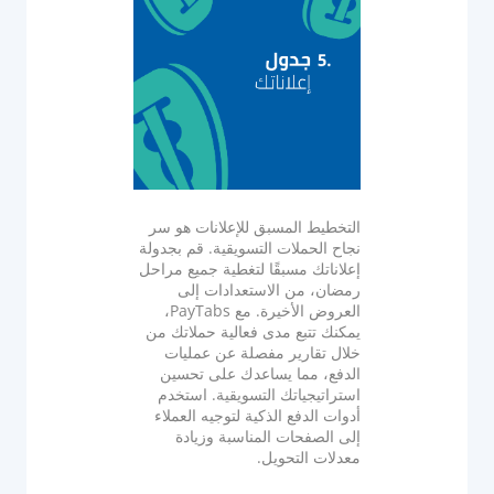
الوثائق والإرشادات
تكاملات واجهة برمجة التطبيقات
تكاملات حزمة تطوير البرامج
منتدى المجموعة
الشركة
التخطيط المسبق للإعلانات هو سر
نجاح الحملات التسويقية. قم بجدولة
القوة
إعلاناتك مسبقًا لتغطية جميع مراحل
رمضان، من الاستعدادات إلى
قصتنا
العروض الأخيرة. مع PayTabs،
يمكنك تتبع مدى فعالية حملاتك من
الشراكات
خلال تقارير مفصلة عن عمليات
غرفة الأخبار
الدفع، مما يساعدك على تحسين
استراتيجياتك التسويقية. استخدم
مدونة PayTabs
أدوات الدفع الذكية لتوجيه العملاء
الوظائف
إلى الصفحات المناسبة وزيادة
معدلات التحويل.
اتصل بنا