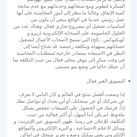
المبكرة لتطوير وبيع منتجاتهم وخدماتهم مع عدم متابعة
كمية الإنفاق. وغالبا ما ينظر إلى أمور المحاسبة على أنها
عمل روتيني عندما في الواقع ينبغي أن يكون من
أساسيات تشغيل أي مشروع تجاري فعال. وهناك عدد من
الحلول الحاسوبية على السحابة الإلكترونية (زيرو و
كويكبوكس …إلخ) التي تسمح لأصحاب الأعمال لتشغيل
حساباتهم بسهولة وبتكلفة رخيصة. قد تحتاج أيضا إلى
النظر في الاستعانة بمصادر خارجية لمتطلبات المحاسبة
في وقت مبكر إلى موفر محلي فعال من حيث التكلفة بما
أن عملك حالياً في وضع نمو مستمر.
التسويق الغير فعال
إذا وضعت أفضل منتج في العالم و كان الناس لا تعرف
عن شركتك أو عن منتجاتك، أو أين تجدك أو تتواصل معك
إذاً، فرصك في الحصول على المبيعات تنخفض بشكل
ملحوظ. لم يكن أبدا أسهل، أو أكثر فعالية من حيث
التكلفة، للإعلان في زمننا. ظهور التسويق عبر الإنترنت، و
وسائل الاعلام الاجتماعية ، و البريد الإلكتروني والمواقع
الإلكتروني يعني يمكنك وضع و تعزيز منتجك في اماكن