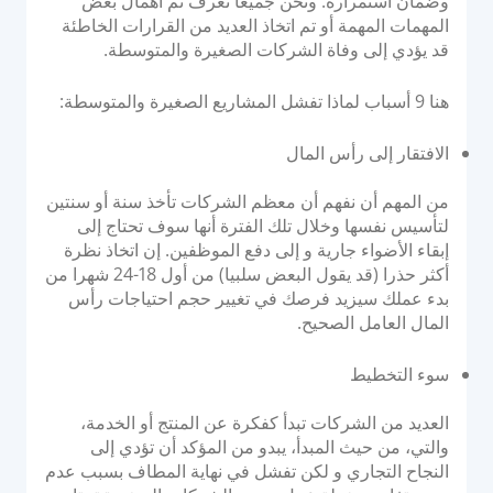
وضمان استمراره. ونحن جميعا نعرف تم اهمال بعض
نظام التحويل للاستحواذ البنكي
المهمات المهمة أو تم اتخاذ العديد من القرارات الخاطئة
وحدة التحكم في أجهزة الصراف الآلي
قد يؤدي إلى وفاة الشركات الصغيرة والمتوسطة.
إدارة أجهزة نقاط البيع
هنا 9 أسباب لماذا تفشل المشاريع الصغيرة والمتوسطة:
منصة إصدار PayTabs
الافتقار إلى رأس المال
الحلول
من المهم أن نفهم أن معظم الشركات تأخذ سنة أو سنتين
لتأسيس نفسها وخلال تلك الفترة أنها سوف تحتاج إلى
التوسع
إبقاء الأضواء جارية و إلى دفع الموظفين. إن اتخاذ نظرة
أكثر حذرا (قد يقول البعض سلبيا) من أول 18-24 شهرا من
حلول الدفع
بدء عملك سيزيد فرصك في تغيير حجم احتياجات رأس
العلامة البيضاء
المال العامل الصحيح.
مجموعة خدمات الاستشارات من PayTabs
سوء التخطيط
المطورون
العديد من الشركات تبدأ كفكرة عن المنتج أو الخدمة،
والتي، من حيث المبدأ، يبدو من المؤكد أن تؤدي إلى
النجاح التجاري و لكن تفشل في نهاية المطاف بسبب عدم
التكامل