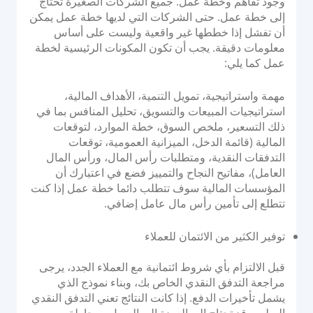
وجود تفاهم وخطة عمل. جميع الشركات الصغيرة تحتاج
إلى خطة عمل. حتى الشركات التي لديها خطة عمل يمكن
الوثائق والإرشادات
أن تفشل إذا خططها غير واقعية وليست على أساس
تكاملات واجهة برمجة التطبيقات
معلومات دقيقة. يجب أن تكون المكونات الرئيسية لخطة
تكاملات حزمة تطوير البرامج
عمل كما يلي:
منتدى المجموعة
مهمة واستراتيجية، تمويل التنمية، الأهداف المالية،
استراتيجيات المبيعات والتسويق، تحليل المنافس بما في
الشركة
ذلك التسعير، ملخص السوق، خطة الموارد، لتوقعات
المالية (قائمة الدخل، الميزانية العمومية، توقعات
التدفقات النقدية، ومتطلبات رأس المال، ورأس المال
القوة
العامل)، مفاتیح النجاح والتمییز فضع في اعتبارك أن
المؤسسات المالیة سوف تتطلب دائما خطة عمل إذا کنت
قصتنا
تتطلع إلی تأمین رأس مال عامل إضافي.
الشراكات
غرفة الأخبار
توفير الكثير من الائتمان للعملاء
مدونة PayTabs
قبل الالتزام بأي شروط ائتمانية مع العملاء الجدد، يرجى
الوظائف
مراجعة التدفق النقدي الخاص بك، وبناء نموذج الذي
اتصل بنا
يشمل تأخيرات الدفع. إذا كانت النتائج تعني التدفق النقدي
السلبي، قد تحتاج إلى العودة إلى العميل ومحاولة