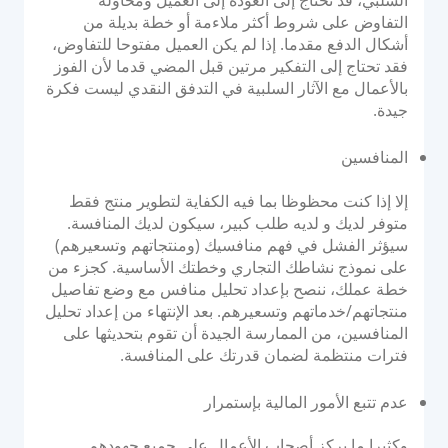
التفاوض على شروط أكثر ملاءمة أو خطة بديلة من
أشكال الدفع مقدما. إذا لم يكن العميل مفتوحا للتفاوض،
فقد تحتاج إلى التفكير مرتين قبل المضي قدما لأن الفوز
بالأعمال مع الآثار السلبية في التدفق النقدي ليست فكرة
جيدة.
المنافسين
إلا إذا كنت محظوظا بما فيه الكفاية لتطوير منتج فقط
متوفر لديك و لديه طلب كبير، سيكون لديك المنافسة.
سيؤثر الفشل في فهم منافسيك (ومنتجاتهم وتسعيرهم)
على نموذج نشاطك التجاري وخطتك الأساسية. كجزء من
خطة عملك، ننصح بإعداد تحليل منافس مع وضع تفاصيل
منتجاتهم/خدماتهم وتسعيرهم. بعد الإنتهاء من إعداد تحلیل
المنافسین، من الممارسة الجیدة أن تقوم بتحدیثھا علی
فترات منتظمة لضمان قدرتك على المنافسة.
عدم تتبع الأمور المالية بإستمرار
وكثيرا ما يركز أصحاب الأعمال على جميع جهودهم