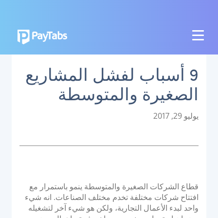
المنتجات
9 أسباب لفشل المشاريع
النمو
الصغيرة والمتوسطة
تطبيق بايمز الشامل
التوسع
P
يوليو 29, 2017
o
منصة تنظيم المدفوعات
s
t
نقاط البيع اللاتلامسية
e
منصة تنظيم العمليات البنكية
d
o
قطاع الشركات الصغيرة والمتوسطة ينمو باستمرار مع
الربط
n
افتتاح شركات مختلفة تخدم مختلف الصناعات. انه شيء
واحد لبدء الأعمال التجارية، ولكن هو شيء آخر لتشغيله
نظام الدفع الوطني