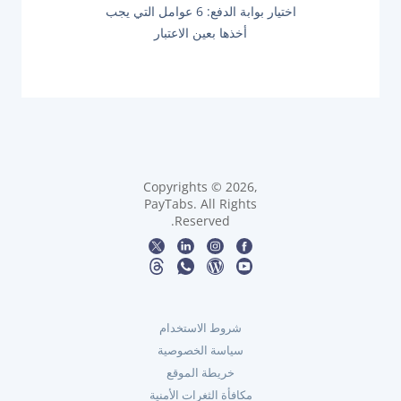
O
ح
N
اختيار بوابة الدفع: 6 عوامل التي يجب
U
E
أخذها بعين الاعتبار
S
X
ا
P
T
O
P
ل
S
O
T
S
:
م
T
:
ق
ا
Copyrights © 2026,
PayTabs. All Rights
Reserved.
ل
ا
ت
شروط الاستخدام
سياسة الخصوصية
خريطة الموقع
مكافأة الثغرات الأمنية