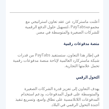
o
نظام التحويل للاستحواذ البنكي
s
وحدة التحكم في أجهزة الصراف الآلي
t
إدارة أجهزة نقاط البيع
e
أعلنت ماستركارد عن عقد تعاون استراتيجي مع
d
منصة إصدار PayTabs
مجموعةPayTabs ،لتسهيل حلول الدفع الرقمية
o
للشركات الصغيرة والمتوسطة في مصر.
n
الحلول
منصة مدفوعات رقمية
التوسع
في إطار هذا التعاون، ستستفيد PayTabs من قدرات
شبكة ماستركارد العالمية لإتاحة منصة مدفوعات رقمية
حلول الدفع
تحمل علامتها التجارية.
العلامة البيضاء
التحول الرقمي
مجموعة خدمات الاستشارات من PayTabs
يهدف التعاون إلى تعزيز قدرة الشركات الصغيرة
المطورون
والمتوسطة على قبول المدفوعات، ودعم استخدام
المدفوعات اللاتلامسية على نطاق واسع، وتسريع تنفيذ
أجندة التحول الرقمي في البلاد.
التكامل