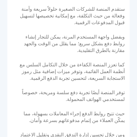
الوثائق والإرشادات
ستقدم المنصة للشركات الصغيرة حلولاً سريعة وآمنة
وفعالة من حيث التكلفة، مع إمكانية تخصيصها لتسهيل
تكاملات واجهة برمجة التطبيقات
قبول المدفوعات الرقمية.
تكاملات حزمة تطوير البرامج
منتدى المجموعة
وبفضل واجهة المستخدم المرنة، يمكن للتجار إنشاء
روابط دفع بشكل سريع؛ مما يقلل من الوقت والجهد
مقارنة بالطرق التقليدية.
الشركة
كما تعزز المنصة الكفاءة من خلال التكامل السلس مع
القوة
أنظمة العمل القائمة، وتوفر ميزات إضافية مثل رموز
الاستجابة السريعة، لتحسين تجربة الدفع الرقمية.
قصتنا
توفر المنصة أيضًا تجربة دفع سلسة ومريحة، خصوصاً
الشراكات
لمستخدمي الهواتف المحمولة.
غرفة الأخبار
مدونة PayTabs
حيث تتيح روابط الدفع إجراء المعاملات بسهولة، مما
يمكّن العملاء من إتمام مدفوعاتهم بسرعة وأمان.
الوظائف
اتصل بنا
ومن خلال تحسين إدارة التدفق النقدي وتقليل الاعتماد