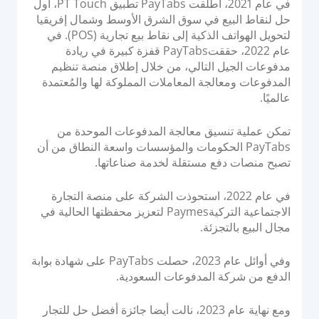
في عام 2021، أطلقت PayTabs تطبيق PT Touch، أول
حل لنقاط البيع في سوق الشرق الأوسط وشمال إفريقيا
لتحويل الهواتف الذكية إلى نقاط بيع تجارية (POS). في
عام 2022، حققتPayTabs قفزة كبيرة في ريادة
مدفوعات الجيل التالي، من خلال إطلاق منصة تنظيم
المدفوعات ومعالجة المعاملات المملوكة لها والمُعتمدة
عالميًا.
تمكن عملية تنسيق معالجة المدفوعات الموحدة من
PayTabs الحكومات والمؤسسات واسعة النطاق من أن
تصبح منصات دفع مستقلة لخدمة صناعاتها.
في عام 2022، استحوذت الشركة على منصة التجارة
الاجتماعية التركيةPaymes لتعزيز محفظتها الحالية في
مجال البيع بالتجزئة.
وفي أوائل عام 2023، حصلت PayTabs على شهادة بوابة
الدفع من شركة المدفوعات السعودية.
ومع نهاية عام 2023، نالت أيضا جائزة أفضل حل للتجار