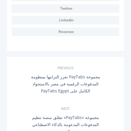
Twitter
Linkedin
Pinterest
ت
PREVIOUS
P
مجموعة PayTabs تعزز التزامها بمنظومة
ص
R
المدفوعات الرقمية في مصر بالاستحواذ
E
فّ
الكامل على PayTabs Egypt
V
I
O
ح
U
NEXT
S
ا
P
N
مجموعة «PayTabs» تطلق منصة تنظيم
O
E
المدفوعات المدعومة بالذكاء الاصطناعي
ل
S
X
T