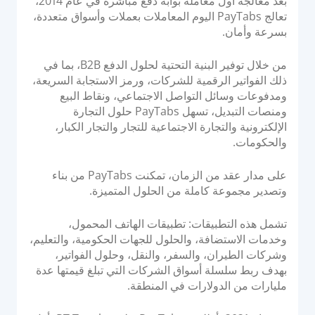
بعد معالجة أول معاملة بوابة دفع مباشرة في عام 2014،
تعالج PayTabs اليوم المعاملات بعملات وأسواق متعددة،
بسرعة وأمان.
من خلال توفير البنية التحتية لحلول الدفع B2B، بما في
ذلك الفواتير الرقمية للشركات، ورمز الاستجابة السريعة،
ومدفوعات وسائل التواصل الاجتماعي، ونقاط البيع
ومنصات التبديل، تسهل PayTabs حلول التجارة
الإلكترونية والتجارة الاجتماعية للتجار والتجار الكبار،
والحكومات.
على مدار عقد من الزمان، تمكنت PayTabs من بناء
وتصدير مجموعة كاملة من الحلول المتميزة.
تشمل هذه التطبيقات: تطبيقات الهاتف المحمول،
وخدمات الاستضافة، والحلول للجهات الحكومية، والتعليم،
وشركات الطيران، والسفر، والنقل، وحلول الفواتير،
بهدف ربط سلسلة أسواق الشركات التي تبلغ قيمتها عدة
مليارات من الدولارات في المنطقة.