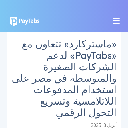
المنتجات
«ماستركارد» تتعاون مع
النمو
«PayTabs» لدعم
تطبيق بايمز الشامل
الشركات الصغيرة
التوسع
والمتوسطة في مصر على
منصة تنظيم المدفوعات
استخدام المدفوعات
نقاط البيع اللاتلامسية
منصة تنظيم العمليات البنكية
اللاتلامسية وتسريع
التحول الرقمي
الربط
نظام الدفع الوطني
P
أبريل 8, 2025