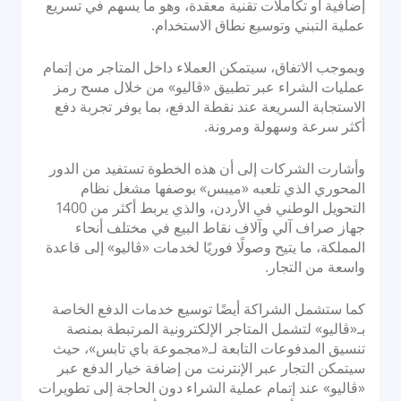
إضافية أو تكاملات تقنية معقدة، وهو ما يسهم في تسريع
الوثائق والإرشادات
عملية التبني وتوسيع نطاق الاستخدام.
تكاملات واجهة برمجة التطبيقات
وبموجب الاتفاق، سيتمكن العملاء داخل المتاجر من إتمام
تكاملات حزمة تطوير البرامج
عمليات الشراء عبر تطبيق «ڤاليو» من خلال مسح رمز
منتدى المجموعة
الاستجابة السريعة عند نقطة الدفع، بما يوفر تجربة دفع
أكثر سرعة وسهولة ومرونة.
الشركة
وأشارت الشركات إلى أن هذه الخطوة تستفيد من الدور
المحوري الذي تلعبه «ميبس» بوصفها مشغل نظام
القوة
التحويل الوطني في الأردن، والذي يربط أكثر من 1400
جهاز صراف آلي وآلاف نقاط البيع في مختلف أنحاء
قصتنا
المملكة، ما يتيح وصولًا فوريًا لخدمات «ڤاليو» إلى قاعدة
واسعة من التجار.
الشراكات
غرفة الأخبار
كما ستشمل الشراكة أيضًا توسيع خدمات الدفع الخاصة
مدونة PayTabs
بـ«ڤاليو» لتشمل المتاجر الإلكترونية المرتبطة بمنصة
تنسيق المدفوعات التابعة لـ«مجموعة باي تابس»، حيث
الوظائف
سيتمكن التجار عبر الإنترنت من إضافة خيار الدفع عبر
اتصل بنا
«ڤاليو» عند إتمام عملية الشراء دون الحاجة إلى تطويرات