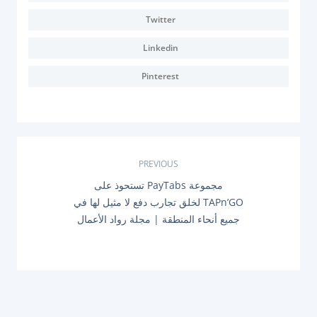
Twitter
Linkedin
Pinterest
ت
PREVIOUS
P
مجموعة PayTabs تستحوذ على
ص
R
TAPn’GO لخلق تجارب دفع لا مثيل لها في
E
فّ
جميع أنحاء المنطقة | مجلة رواد الأعمال
V
I
O
ح
U
S
ا
P
O
ل
S
T