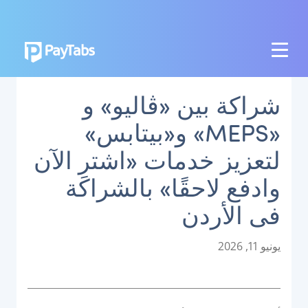
المنتجات
شراكة بين «ڤاليو» و
النمو
«MEPS» و«بيتابس»
تطبيق بايمز الشامل
لتعزيز خدمات «اشترِ الآن
التوسع
وادفع لاحقًا» بالشراكة
منصة تنظيم المدفوعات
فى الأردن
نقاط البيع اللاتلامسية
منصة تنظيم العمليات البنكية
P
يونيو 11, 2026
o
الربط
s
t
نظام الدفع الوطني
e