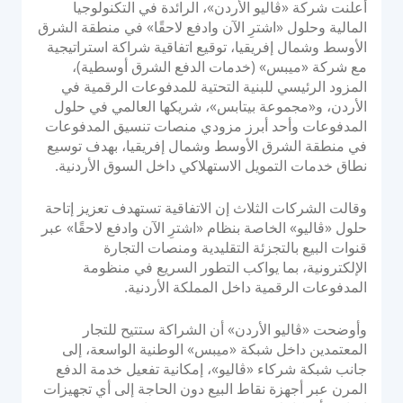
أعلنت شركة «ڤاليو الأردن»، الرائدة في التكنولوجيا
نظام التحويل للاستحواذ البنكي
d
المالية وحلول «اشترِ الآن وادفع لاحقًا» في منطقة الشرق
o
وحدة التحكم في أجهزة الصراف الآلي
الأوسط وشمال إفريقيا، توقيع اتفاقية شراكة استراتيجية
n
إدارة أجهزة نقاط البيع
مع شركة «ميبس» (خدمات الدفع الشرق أوسطية)،
المزود الرئيسي للبنية التحتية للمدفوعات الرقمية في
منصة إصدار PayTabs
الأردن، و«مجموعة بيتابس»، شريكها العالمي في حلول
المدفوعات وأحد أبرز مزودي منصات تنسيق المدفوعات
في منطقة الشرق الأوسط وشمال إفريقيا، بهدف توسيع
الحلول
نطاق خدمات التمويل الاستهلاكي داخل السوق الأردنية.
التوسع
وقالت الشركات الثلاث إن الاتفاقية تستهدف تعزيز إتاحة
حلول «ڤاليو» الخاصة بنظام «اشترِ الآن وادفع لاحقًا» عبر
حلول الدفع
قنوات البيع بالتجزئة التقليدية ومنصات التجارة
العلامة البيضاء
الإلكترونية، بما يواكب التطور السريع في منظومة
المدفوعات الرقمية داخل المملكة الأردنية.
مجموعة خدمات الاستشارات من PayTabs
وأوضحت «ڤاليو الأردن» أن الشراكة ستتيح للتجار
المطورون
المعتمدين داخل شبكة «ميبس» الوطنية الواسعة، إلى
جانب شبكة شركاء «ڤاليو»، إمكانية تفعيل خدمة الدفع
التكامل
المرن عبر أجهزة نقاط البيع دون الحاجة إلى أي تجهيزات