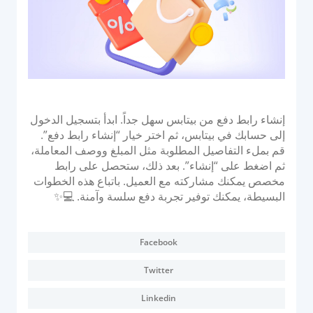
نظام التحويل للاستحواذ البنكي
وحدة التحكم في أجهزة الصراف الآلي
إدارة أجهزة نقاط البيع
منصة إصدار PayTabs
الحلول
إنشاء رابط دفع من بيتابس سهل جداً. ابدأ بتسجيل الدخول
إلى حسابك في بيتابس، ثم اختر خيار “إنشاء رابط دفع”.
قم بملء التفاصيل المطلوبة مثل المبلغ ووصف المعاملة،
التوسع
ثم اضغط على “إنشاء”. بعد ذلك، ستحصل على رابط
مخصص يمكنك مشاركته مع العميل. باتباع هذه الخطوات
حلول الدفع
البسيطة، يمكنك توفير تجربة دفع سلسة وآمنة. 💻✨
العلامة البيضاء
مجموعة خدمات الاستشارات من PayTabs
Facebook
المطورون
Twitter
Linkedin
التكامل