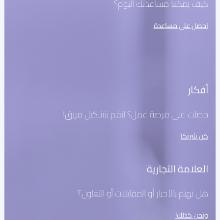
كيف يمكننا مساعدتك اليوم؟
الوثائق والإرشادات
احصل على مساعدة
تكاملات واجهة برمجة التطبيقات
تكاملات حزمة تطوير البرامج
منتدى المجموعة
أفكار
الشركة
القوة
حصلت على فرصة عمل؟ لنقم بتشكيل فريق!
قصتنا
كن شريكا
الشراكات
غرفة الأخبار
العلامة التجارية
مدونة PayTabs
هل تهتم بالأخبار أو المقابلات أو التعاون؟
الوظائف
اتصل بنا
ونحن كذلك!