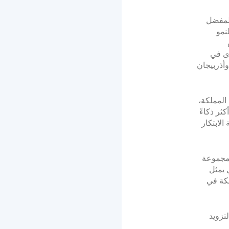
اعي، أصبحت PayTabs الشريك المفضل
نمو
ق
لكبرى في
وأذربيجان
 البنية التحتية للمدفوعات التي طورتها PayTabs في المملكة،
ثر ذكاءً
الابتكار
لمجموعة
ي يمثل
، بل ولرؤية المملكة في
تزويد