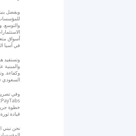
للمؤسسات ا
أسواق متعد
في آسيا ا
والمبنية ع
وكفاءة. وت
السعودي ف
وفي تصريح
s
قيادة ثورة 
نحن نبني ا
المؤسسات ب