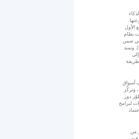
ى الذكاء
عتها
ع الأول
لقت نظام
 الذكي ضمن
أبرز منتجاتها، إلى جانب تطبيق عمليات أتمتة معرفة العملاء / الشركاء (KYC/KYB). وتمتد
ي، إلى
طريقة
ف أسواق
 وتركّز
ّر دور
ات لبرامج
 اعتماد
كثر من
فيه