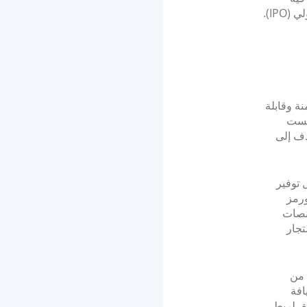
IP).
منة وقابلة
أسست
الجوف في عام 2014، برؤية تهدف إلى
ال توفير
ورمز
منصات
للتجار
كاملة من
افة
، لربط