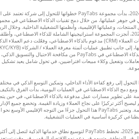
منذ يوليو 2024، بدأت مجموعة PayTabs خطواتها للتحول إلى شركة تعتمد عل
في جوهر عملياتها، من خلال دمج تقنيات الذكاء الاصطناعي في مجمو
المنتجات، وعملياتها الإقليمية، وأنظمتها التشغيلية الداخلية. وخلال الرب
من عام 2025، أنجزت المجموعة استراتيجيتها الشاملة للذكاء الاصطناعي، وأط
إدارة علاقات العملاء (CRM) مدعوم بالذكاء الاصطناعي، وفعّلت دعم العملاء
تطبيقات الذكاء الاصطناعي في PayTabs من مكافحة الاحتيال والتسويق الذك
عاملات وتفعيل وكلاء مبيعات افتراضيين، في تحول شامل يعيد تشكيل 
وعة.
التحول إلى رفع كفاءة الأداء الداخلي، وتمكين التوسع الذكي في مختل
PayTab. ومع دمج الذكاء الاصطناعي في العمليات اليومية، بدأت الفرق بالتكيف،
سة على تطوير مسارات عمل مدفوعة بالذكاء الاصطناعي، في حين يتطو
ليصبح أكثر تركيزًا على نجاح العملاء وزيادة القيمة. وتخضع جميع الإدار
تحول مُنظمة. وتعتبر PayTabs هذا التحول جزءًا من التوجه الإقليمي الأوسع نحو
صطناعي كركيزة أساسية في العمليات التشغيلية.
وبحلول يوليو 2025، تخطط PayTabs لتوسيع نطاق خدماتها الذكية لتصل إلى أ
ل في المنطقة، وتسهم في دعم نمو الاقتصاد الرقمي، في وقت تستعد 