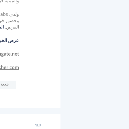
والمبنية في
وحضور في 
الفرص.
ال
عرض الخبر
hgate.net
sher.com
ebook
ت
NEXT