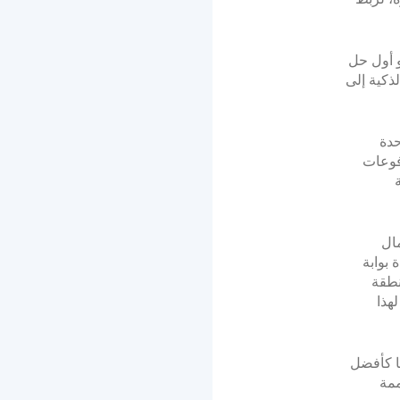
MEPS F في الأردن وهو أول حل
ذكية إلى
موحدة
ق معالجة المدفوعات
تماعية Paymes لاستكمال
، حصلت PayTabs على شهادة بوابة
نطقة
هذا
اف بها كأفضل
ممة