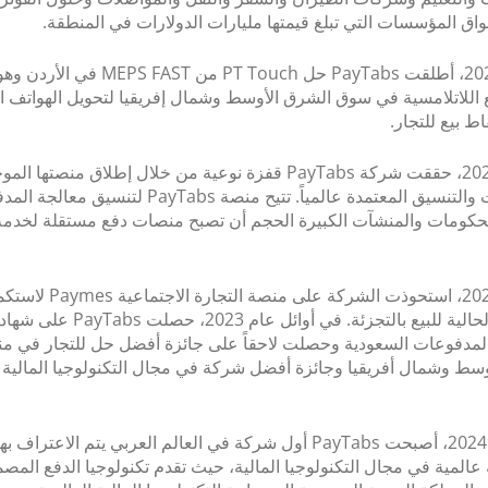
ق المؤسسات التي تبلغ قيمتها مليارات الدولارات في المنطقة.
في عام 2021، أطلقت PayTabs حل PT Touch من AST
ع اللاتلامسية في سوق الشرق الأوسط وشمال إفريقيا لتحويل الهواتف ال
 بيع للتجار.
في عام 2022، حققت شركة PayTabs قفزة نوعية من خلال إطلاق منصتها ال
للمدفوعات والتنسيق المعتمدة عالمياً. تتيح منصة PayTabs لتنسي
لحكومات والمنشآت الكبيرة الحجم أن تصبح منصات دفع مستقلة لخدمة
في عام 2022، استحوذت الشركة على منصة التجارة الاج
محفظتها الحالية للبيع بالتجزئة. في أوائل عام 2023
المدفوعات السعودية وحصلت لاحقاً على جائزة أفضل حل للتجار في م
سط وشمال أفريقيا وجائزة أفضل شركة في مجال التكنولوجيا المالية ل
في أكتوبر 2024، أصبحت PayTabs أول شركة في العالم العربي يتم الاعتر
ة عالمية في مجال التكنولوجيا المالية، حيث تقدم تكنولوجيا الدفع المص