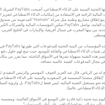
وبفضل بنيتها التحتية المبنية على الذكاء الاصطن
لمالية الراغبة في الاستفادة من إمكانيات الذكاء الاصطناعي لتعزيز ال
والتوسع. ومع إطلاق مشاريع وطنية مثل شركة “Humain” المدعومة من صندو
الاستثمارات العامة، تواصل PayTabs تمكين المؤسسات المالية والشركات ا
دة، من بينها المغرب في شمال أفريقيا، والإمارات في الخليج العربي، 
لوسطى.
وتستفيد هذه المؤسسات من
لى تقنيات الذكاء الاصطناعي والقابلة للتوسع، حيث تتيح لهم حلول دفع أك
تميز هذه التقنية بسهولة نشرها في الأسواق الناشئة، مما يعزز من مكانة 
ي مجال المدفوعات كقيمة عالمية مضافة.
 له من الرياض، قال عبد العزيز الجوف، المؤسس والرئيس التنفيذي 
PayTab: “إطلاق منصتنا المصممة في السعودية والمبنية على الذكاء الاصطناع
خطوة جريئة نحو مستقبل التقنية المالية، ليس فقط لPayTabs
الذكاء الاصطناعي عالميًا.
ليوم بنية تحتية ذكية قادرة على التوسع في الأسواق العالمية، ومصممة ل
المرونة التي تحتاجها للتنافس على أعلى المستويات”.