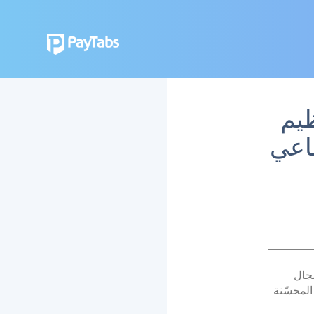
تنظيم
اعي
ئز في مجال
لمحسّنة