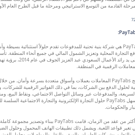
حلة القادمة من التوسع الاستراتيجي ومرحلة ما قبل الطرح العام الأولي (O
شركة PayTabs هي شركة بنية تحتية للمدفوعات تقدم حلولاً استثنائية بسيطة وآ
فع التجارة المحلية وتعزيز الشمول المالي في جميع أنحاء المنطقة. ت
الشركة على يد رائد الأعمال السعودي عبد العزيز 
عاملات الرقمية في المنطقة.
واليوم تعالج PayTabs المعاملات بعملات وأسواق متعددة بسرعة وأمان. من خل
حتية لحلول الدفع بين الشركات، بما في ذلك الفواتير الرقمية للشركات، 
السريعة، والمدفوعات عبر وسائل التواصل الاجتماعي، ونقاط البيع، و
التحويل، تسهل PayTabs حلول التجارة الإلكترونية والتجارة الاجتماعية السلسة 
كبار والحكومات.
على مدار أكثر من عقد من الزمان، قامت PayTabs ببناء وتصدير مجموعة 
ي تغير قواعد اللعبة. ويشمل ذلك تطبيقات الهاتف المحمول وحلول الضي
والتعليم وشركات الطيران والسفر والنقل والمواصلات وحلول الفوترة