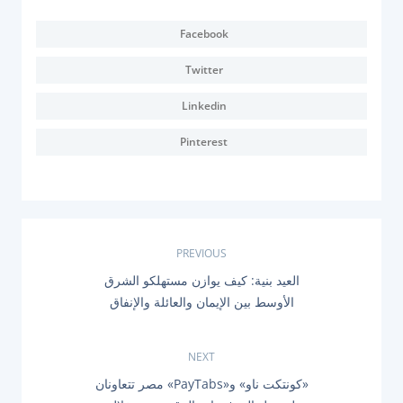
Facebook
Twitter
Linkedin
Pinterest
ت
PREVIOUS
P
العيد بنية: كيف يوازن مستهلكو الشرق
ص
R
الأوسط بين الإيمان والعائلة والإنفاق
E
فّ
V
I
O
NEXT
ح
U
N
«كونتكت ناو» و«PayTabs» مصر تتعاونان
S
E
P