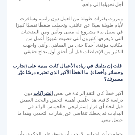
أجل تحويلها إلى واقع.
ومررت بفترات طويلة من العمل دون راتب، وسافرت
لأيام طويلة بعيدًا عن عائلتي، وتحملت ضغطًا نفسيًا كبيرًا
في سبيل بناء مشروع له معنى وتأثير. ومن التضحيات
التي لا يعرفها كثيرون أنني قضيت شهورًا أعمل من
مكاتب مؤقتة. أحيانًا حتى من المقاهي، وأنني واجهت
الكثير من الإحباطات قبل أن أحقق أول نجاح حقيقي.
قلت إن بدايتك في ريادة الأعمال كانت مبنية على (تجارب
وخسائر وأخطاء). ما الخطأ الأكبر الذي تعتبره درسًا غيّر
مسيرتك؟
أكبر خطأ كان الثقة الزائدة في بعض
الشراكات
دون
دراسة كافية. هذا علّمني أهمية التحقق والبحث العميق
قبل اتخاذ أي قرار إستراتيجي. فالحماس الزائد في
البدايات قد يجعلك تتغاضى عن إشارات التحذير، وهذا ما
حصل معي.
وتعلمت أن الحماس لا يجب أن يتفوق على الحكمة، وأن