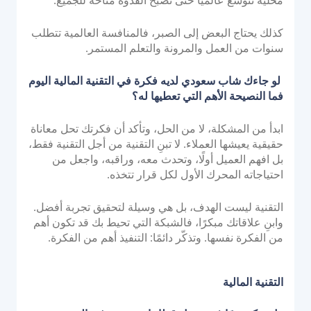
محلية تتوسع عالميًا حتى تصبح القدوة متاحة للجميع.
كذلك يحتاج البعض إلى الصبر، فالمنافسة العالمية تتطلب
سنوات من العمل والمرونة والتعلم المستمر.
لو جاءك شاب سعودي لديه فكرة في التقنية المالية اليوم
فما النصيحة الأهم التي تعطيها له؟
ابدأ من المشكلة، لا من الحل، وتأكد أن فكرتك تحل معاناة
حقيقية يعيشها العملاء. لا تبنِ التقنية من أجل التقنية فقط،
بل افهم العميل أولًا، وتحدث معه، وراقبه، واجعل من
احتياجاته المحرك الأول لكل قرار تتخذه.
التقنية ليست الهدف، بل هي وسيلة لتحقيق تجربة أفضل.
وابنِ علاقاتك مبكرًا، فالشبكة التي تحيط بك قد تكون أهم
من الفكرة نفسها. وتذكّر دائمًا: التنفيذ أهم من الفكرة.
التقنية المالية