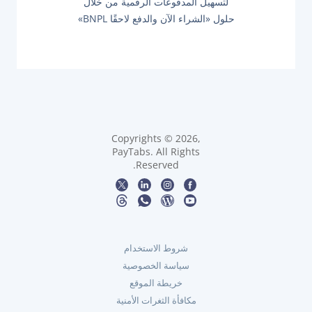
ا
لتسهيل المدفوعات الرقمية من خلال
X
O
حلول «الشراء الآن والدفع لاحقًا BNPL»
T
ل
S
P
T
O
:
م
S
T
ق
:
ا
ل
Copyrights © 2026,
PayTabs. All Rights
ا
Reserved.
ت
شروط الاستخدام
سياسة الخصوصية
خريطة الموقع
مكافأة الثغرات الأمنية