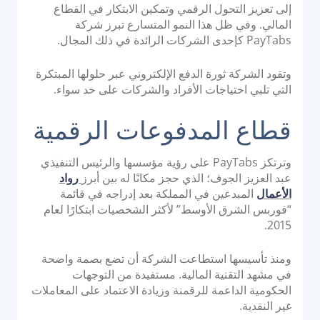
o
إلى تعزيز التحول الرقمي وتمكين الابتكار في القطاع
نظام التحويل للاستحواذ البنكي
n
المالي. وفي ظل هذا النمو المتسارع تبرز شركة
وحدة التحكم في أجهزة الصراف الآلي
PayTabs كإحدى الشركات الرائدة في ذلك المجال.
إدارة أجهزة نقاط البيع
وتقود الشركة ثورة الدفع الإلكتروني عبر حلولها المبتكرة
منصة إصدار PayTabs
التي تلبي احتياجات الأفراد والشركات على حد سواء.
الحلول
قطاع المدفوعات الرقمية
التوسع
وترتكز PayTabs على رؤية مؤسسها والرئيس التنفيذي
عبد العزيز الجوف؛ الذي حجز مكانًا له بين أبرز
رواد
حلول الدفع
الأعمال
المبدعين في المملكة بعد إدراجه في قائمة
العلامة البيضاء
“فوربس الشرق الأوسط” لأكثر الشخصيات ابتكارًا لعام
2015.
مجموعة خدمات الاستشارات من PayTabs
ومنذ تأسيسها استطاعت الشركة أن تضع بصمة واضحة
المطورون
في مشهد التقنية المالية. مستفيدة من التوجهات
الحكومية الداعمة للرقمنة وزيادة الاعتماد على المعاملات
غير النقدية.
التكامل