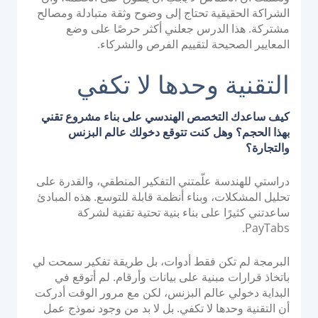
الشراكة الحقيقية تحتاج إلى وضوح وثقة متبادلة ومصالح
مشتركة. هذا الدرس جعلني أكثر حرصًا على وضع
المعايير الصحيحة لتقييم الفرص والشركاء.
التقنية وحدها لا تكفي
كيف ساعدك التخصص الهندسي على بناء مشروع تقني
بهذا الحجم؟ وهل كنت تتوقع دخولك عالم البزنس
والتجارة؟
دراستي للهندسة علّمتني التفكير المنطقي، والقدرة على
تحليل المشكلات، وبناء أنظمة قابلة للتوسع. هذه المبادئ
ساعدتني كثيرًا على بناء بنية تحتية تقنية لشركة
PayTabs.
البرمجة لم تكن فقط أدوات، بل طريقة تفكير سمحت لي
باتخاذ قرارات مبنية على بيانات وأرقام. لم أتوقع في
البداية دخولي عالم البزنس، لكن مع مرور الوقت أدركت
أن التقنية وحدها لا تكفي. بل لا بد من وجود نموذج عمل