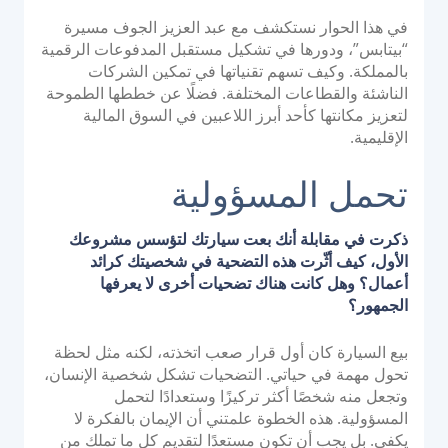
الوثائق والإرشادات
في هذا الحوار نستكشف مع عبد العزيز الجوف مسيرة
“بيتابس”، ودورها في تشكيل مستقبل المدفوعات الرقمية
تكاملات واجهة برمجة التطبيقات
بالمملكة. وكيف تسهم تقنياتها في تمكين الشركات
تكاملات حزمة تطوير البرامج
الناشئة والقطاعات المختلفة. فضلًا عن خططها الطموحة
لتعزيز مكانتها كأحد أبرز اللاعبين في السوق المالية
منتدى المجموعة
الإقليمية.
تحمل المسؤولية
الشركة
القوة
ذكرت في مقابلة أنك بعت سيارتك لتؤسس مشروعك
الأول، كيف أثّرت هذه التضحية في شخصيتك كرائد
قصتنا
أعمال؟ وهل كانت هناك تضحيات أخرى لا يعرفها
الشراكات
الجمهور؟
غرفة الأخبار
بيع السيارة كان أول قرار صعب اتخذته، لكنه مثل لحظة
مدونة PayTabs
تحول مهمة في حياتي. التضحيات تشكل شخصية الإنسان،
الوظائف
وتجعل منه شخصًا أكثر تركيزًا وستعدادًا لتحمل
المسؤولية. هذه الخطوة علمتني أن الإيمان بالفكرة لا
اتصل بنا
يكفي. بل يجب أن تكون مستعدًا لتقديم كل ما تملك من