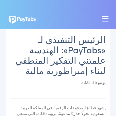
المنتجات
الرئيس التنفيذي لـ
النمو
«PayTabs»: الهندسة
تطبيق بايمز الشامل
علمتني التفكير المنطقي
التوسع
لبناء إمبراطورية مالية
منصة تنظيم المدفوعات
نقاط البيع اللاتلامسية
P
يوليو 16, 2025
منصة تنظيم العمليات البنكية
o
s
t
الربط
e
يشهد قطاع المدفوعات الرقمية في المملكة العربية
d
نظام الدفع الوطني
السعودية تحولًا جذريًا مدعومًا برؤية 2030، التي تسعى